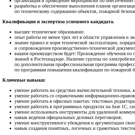
организация и проведение мероприятий по обеспечению 
разработка и обеспечение выполнения планов организа
по техническому содержанию объектов, пожарной безопа
Квалификация и экспертиза успешного кандидата.
высшее техническое образование.
опыт работы не менее трех лет в области управления и э
знание правил и норм технической эксплуатации, порядо
и сопровождения производственно-технической документ
вашим преимуществом будет: Прохождение обучения по 
знаний в Ростехнадзоре. Наличие группы по электробезо
по дополнительная профессиональная программа профес
по программам повышения квалификации по пожарной б
Ключевые навыки:
умение работать на средствах вычислительной техники, к
умение работать со справочными информационно-право
умение работать в офисных пакетах: текстовых редактора
умение работать в программных продуктах на базе 1С, с
умение использовать инструменты для удаленной коммун
навык ведения официальных деловых переговоров;
умение конструктивного убеждения и аргументации свое
навык создания понятных, логичных и грамотных тексто