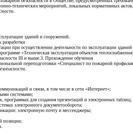
пожарной безопасности в Обществе, предусмотренных требован
ционно-технических мероприятий, локальных нормативных актов
сности.
ксплуатации зданий и сооружений.
к разработки
ации при осуществлении деятельности по эксплуатации зданий
программе «Техническая эксплуатация объектов теплоснабжения
пасности III и выше.3. Прохождение обучения
сиональной переподготовки «Специалист по пожарной профила
езопасности.
оммуникаций и связи, в том числе в сети «Интернет»;
выми системами;
х, программах для создания презентаций и электронных таблиц;
истемах электронного документооборота;
икации: электронную почту и мессенджеры;
й позиции;
в.