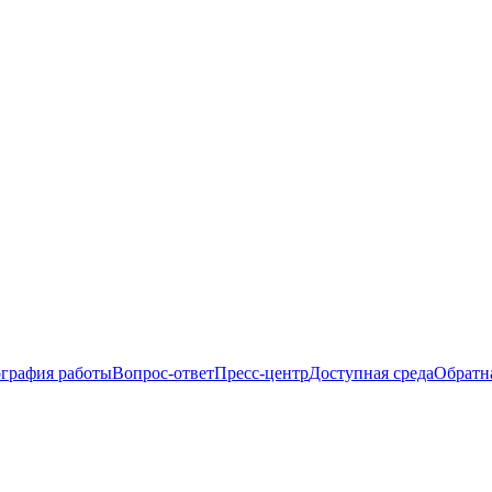
ография работы
Вопрос-ответ
Пресс-центр
Доступная среда
Обратна