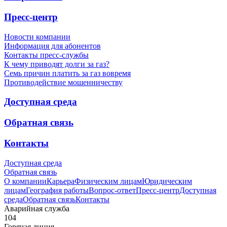
Пресс-центр
Новости компании
Информация для абонентов
Контакты пресс-службы
К чему приводят долги за газ?
Семь причин платить за газ вовремя
Противодействие мошенничеству
Доступная среда
Обратная связь
Контакты
Доступная среда
Обратная связь
О компании
Карьера
Физическим лицам
Юридическим
лицам
География работы
Вопрос-ответ
Пресс-центр
Доступная
среда
Обратная связь
Контакты
Аварийная служба
104
Горячая линия