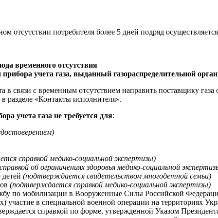
ом отсутствии потребителя более 5 дней подряд осуществляется
ода временного отсутствия
и прибора учета газа, выданный газораспределительной орга
та в связи с временным отсутствием направить поставщику газ
в разделе «Контакты исполнителя».
ра учета газа не требуется для
:
достоверением)
тся справкой медико-социальной экспертизы)
правкой об ограничениях здоровья медико-социальной экспертиз
е детей
(подтверждается свидетельством многодетной семьи)
дов
(подтверждается справкой медико-социальной экспертизы)
ужбу по мобилизации в Вооруженные Силы Российской Федерац
) участие в специальной военной операции на территориях Ук
верждается справкой по форме, утвержденной Указом Президента