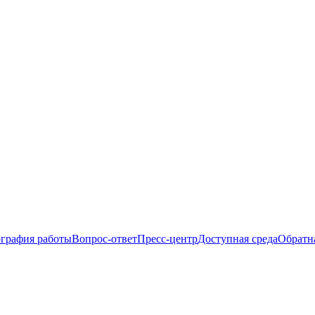
ография работы
Вопрос-ответ
Пресс-центр
Доступная среда
Обратна