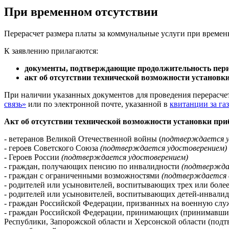
При временном отсутствии
Перерасчет размера платы за коммунальные услуги при временн
К заявлению прилагаются:
документы, подтверждающие продолжительность пери
акт об отсутствии технической возможности установк
При наличии указанных документов для проведения перерасче
связь»
или по электронной почте, указанной в
квитанции за газ
Акт об отсутствии технической возможности установки прибо
- ветеранов Великой Отечественной войны (
подтверждается у
- героев Советского Союза
(подтверждается удостоверением)
- Героев России
(подтверждается удостоверением)
- граждан, получающих пенсию по инвалидности
(подтверждае
- граждан с ограниченными возможностями
(подтверждается с
- родителей или усыновителей, воспитывающих трех или боле
- родителей или усыновителей, воспитывающих детей-инвали
- граждан Российской Федерации, призванных на военную сл
- граждан Российской Федерации, принимающих (принимавших
Республики, Запорожской области и Херсонской области (подт