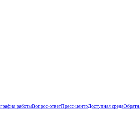
ография работы
Вопрос-ответ
Пресс-центр
Доступная среда
Обратна