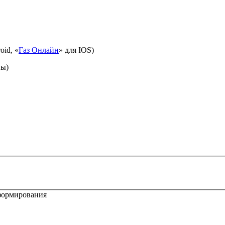
oid, «
Газ Онлайн
» для IOS)
ны)
формирования