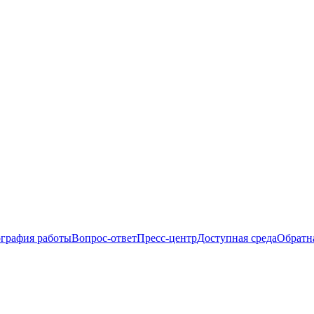
ография работы
Вопрос-ответ
Пресс-центр
Доступная среда
Обратна