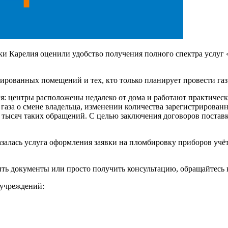
ки Карелия оценили удобство получения полного спектра услуг
рованных помещений и тех, кто только планирует провести газ 
я: центры расположены недалеко от дома и работают практическ
газа о смене владельца, изменении количества зарегистрирова
ысяч таких обращений. С целью заключения договоров поставки
залась услуга оформления заявки на пломбировку приборов учёта
мить документы или просто получить консультацию, обращайте
 учреждений: