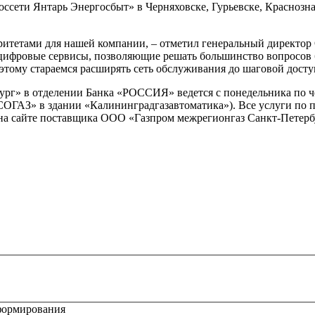
Россети Янтарь Энергосбыт» в Черняховске, Гурьевске, Красноз
иоритетами для нашей компании, – отметил генеральный директ
цифровые сервисы, позволяющие решать большинство вопросов 
этому стараемся расширять сеть обслуживания до шаговой досту
 в отделении Банка «РОССИЯ» ведется с понедельника по четверг
СОГАЗ» в здании «Калининградгазавтоматика»). Все услуги по 
на сайте поставщика ООО «Газпром межрегионгаз Санкт-Петерб
формирования