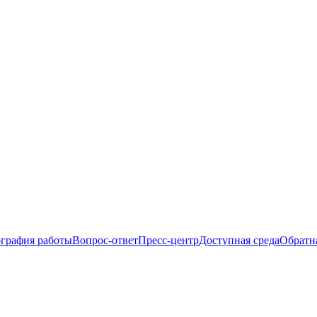
ография работы
Вопрос-ответ
Пресс-центр
Доступная среда
Обратна